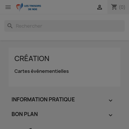
shopping_cart


(0)
search
CRÉATION
Cartes événementielles
INFORMATION PRATIQUE

BON PLAN
