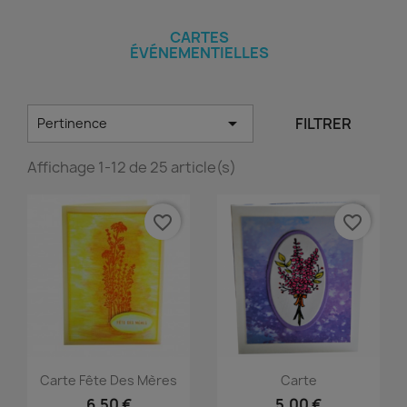
CARTES
ÉVÉNEMENTIELLES

FILTRER
Pertinence
Affichage 1-12 de 25 article(s)
favorite_border
favorite_border
Carte Fête Des Mères
Carte
6,50 €
5,00 €