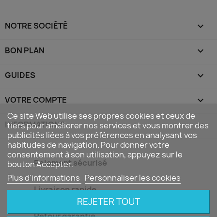
NOTRE SOCIÉTÉ

BON PLAN

GUIDES

VOTRE COMPTE

Ce site Web utilise ses propres cookies et ceux de
INFORMATIONS
keyboard_arrow_down
tiers pour améliorer nos services et vous montrer des
publicités liées à vos préférences en analysant vos
habitudes de navigation. Pour donner votre
consentement à son utilisation, appuyez sur le
Paiement sécurisé
bouton Accepter.
Plus d'informations
Personnaliser les cookies
Livraison rapide
REJETER TOUT
Retour garantie