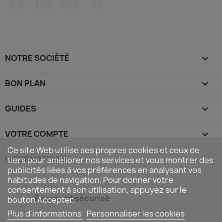
NOTRE SOCIÉTÉ

BON PLAN

GUIDES

VOTRE COMPTE

Ce site Web utilise ses propres cookies et ceux de
INFORMATIONS
keyboard_arrow_down
tiers pour améliorer nos services et vous montrer des
publicités liées à vos préférences en analysant vos
habitudes de navigation. Pour donner votre
consentement à son utilisation, appuyez sur le
Paiement sécurisé
bouton Accepter.
Plus d'informations
Personnaliser les cookies