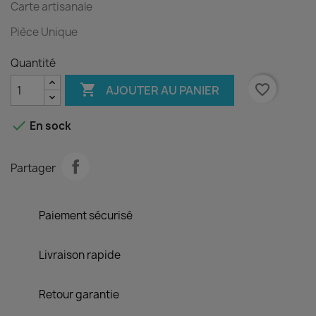
Carte artisanale
Pièce Unique
Quantité

favorite_border
AJOUTER AU PANIER

En sock
Partager
Paiement sécurisé
Livraison rapide
Retour garantie