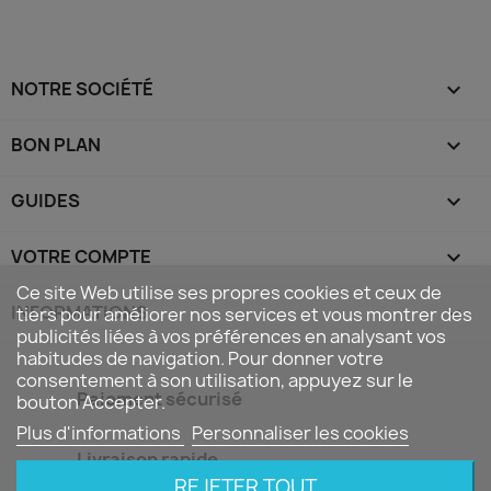
NOTRE SOCIÉTÉ

BON PLAN

GUIDES

VOTRE COMPTE

Ce site Web utilise ses propres cookies et ceux de
INFORMATIONS
keyboard_arrow_down
tiers pour améliorer nos services et vous montrer des
publicités liées à vos préférences en analysant vos
habitudes de navigation. Pour donner votre
consentement à son utilisation, appuyez sur le
Paiement sécurisé
bouton Accepter.
Plus d'informations
Personnaliser les cookies
Livraison rapide
REJETER TOUT