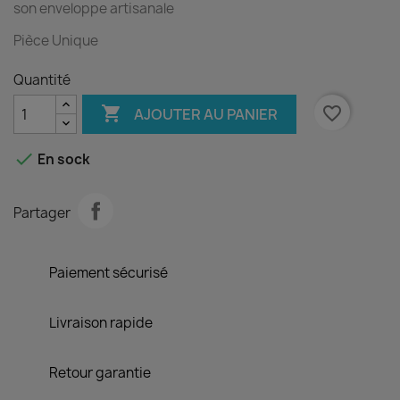
son enveloppe artisanale
Pièce Unique
Quantité

favorite_border
AJOUTER AU PANIER

En sock
Partager
Paiement sécurisé
Livraison rapide
Retour garantie