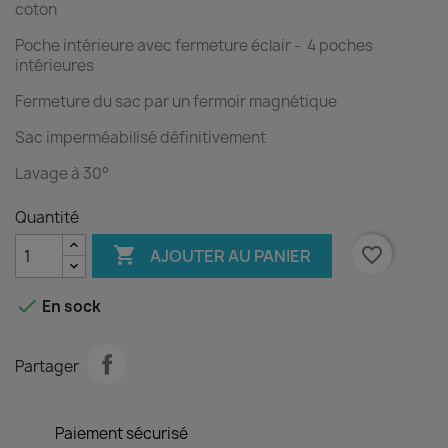
coton
Poche intérieure avec fermeture éclair - 4 poches
intérieures
Fermeture du sac par un fermoir magnétique
Sac imperméabilisé définitivement
Lavage à 30°
Quantité

favorite_border
AJOUTER AU PANIER

En sock
Partager
Paiement sécurisé