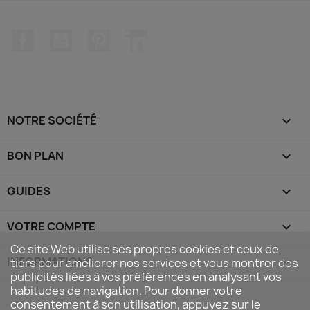
Facebook
YouTube
Pinterest
LinkedIn
NOTRE SOCIÉTÉ

BON PLAN

GUIDES

VOTRE COMPTE

Ce site Web utilise ses propres cookies et ceux de
INFORMATIONS
keyboard_arrow_down
tiers pour améliorer nos services et vous montrer des
publicités liées à vos préférences en analysant vos
habitudes de navigation. Pour donner votre
consentement à son utilisation, appuyez sur le