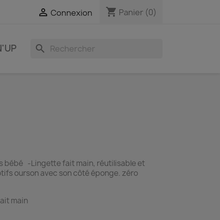
shopping_cart

Panier
(0)
Connexion
N'UP
search
es bébé -
Lingette fait main, réutilisable et
tifs ourson avec son côté éponge. zéro
ait main