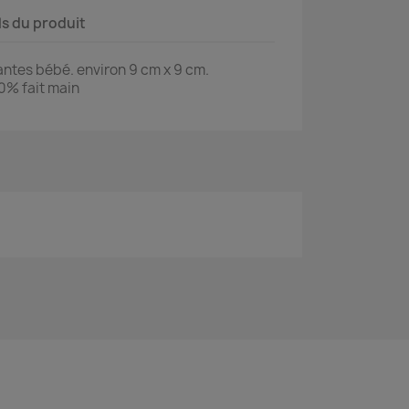
ls du produit
yantes bébé.
environ 9 cm x 9 cm.
00% fait main