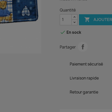
Quantité

AJOUTER

En sock
Partager
Paiement sécurisé
Livraison rapide
Retour garantie