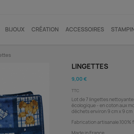
BIJOUX
CRÉATION
ACCESSOIRES
STAMPI
ettes
LINGETTES
9,00 €
TTC
Lot de 7 lingettes nettoyant
écologique -
en coton aux mo
déchets environ 9 cm x 9 cm
Fabrication artisanale.100% f
Made in France