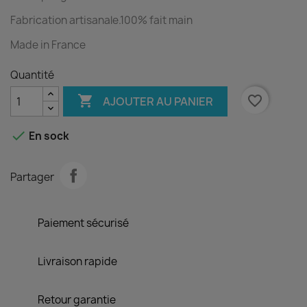
Fabrication artisanale.100% fait main
Made in France
Quantité

favorite_border
AJOUTER AU PANIER

En sock
Partager
Paiement sécurisé
Livraison rapide
Retour garantie