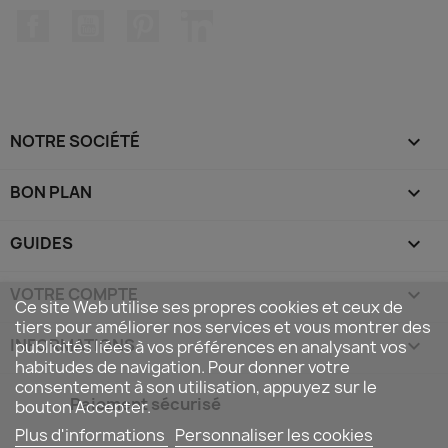
Facebook
YouTube
Pinterest
LinkedIn
NOTRE SOCIÉTÉ

BON PLAN

GUIDES

VOTRE COMPTE

Ce site Web utilise ses propres cookies et ceux de
tiers pour améliorer nos services et vous montrer des
INFORMATIONS
keyboard_arrow_down
publicités liées à vos préférences en analysant vos
habitudes de navigation. Pour donner votre
consentement à son utilisation, appuyez sur le
Paiement sécurisé
bouton Accepter.
Plus d'informations
Personnaliser les cookies