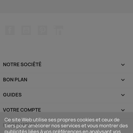
Facebook
YouTube
Pinterest
LinkedIn
NOTRE SOCIÉTÉ

BON PLAN

GUIDES

VOTRE COMPTE

Ce site Web utilise ses propres cookies et ceux de
INFORMATIONS
keyboard_arrow_down
tiers pour améliorer nos services et vous montrer des
publicités liées à vos préférences en analysant vos