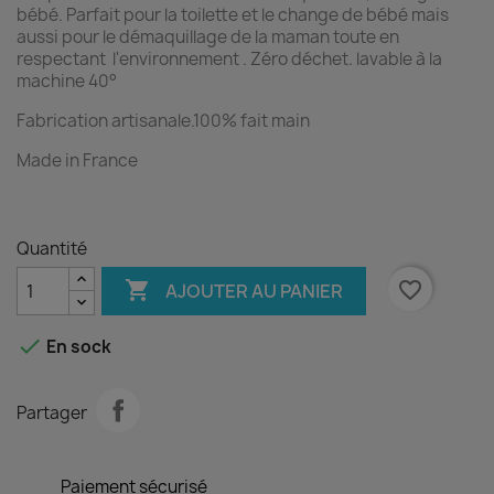
bébé. Parfait pour la toilette et le change de bébé mais
aussi pour le démaquillage de la maman toute en
respectant l'environnement . Zéro déchet. lavable à la
machine 40°
Fabrication artisanale.100% fait main
Made in France
Quantité

favorite_border
AJOUTER AU PANIER

En sock
Partager
Paiement sécurisé