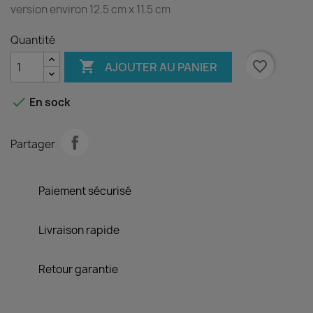
version
environ 12.5 cm x 11.5 cm
Quantité

favorite_border
AJOUTER AU PANIER

En sock
Partager
Paiement sécurisé
Livraison rapide
Retour garantie