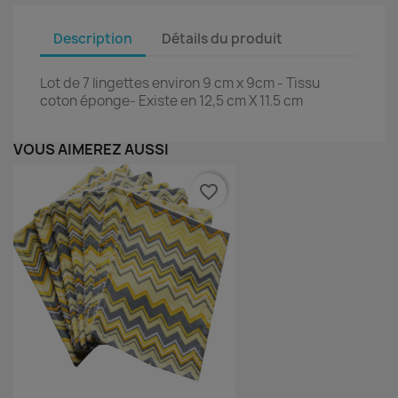
Description
Détails du produit
Lot de 7 lingettes
environ 9 cm x 9cm - Tissu
coton éponge- Existe en 12,5 cm X 11.5 cm
VOUS AIMEREZ AUSSI
favorite_border