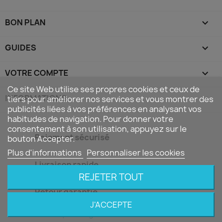
BON PLAN

GUIDES

VOTRE COMPTE

Ce site Web utilise ses propres cookies et ceux de
INFORMATIONS
keyboard_arrow_down
tiers pour améliorer nos services et vous montrer des
publicités liées à vos préférences en analysant vos
habitudes de navigation. Pour donner votre
consentement à son utilisation, appuyez sur le
Paiement sécurisé
bouton Accepter.
Plus d'informations
Personnaliser les cookies
Livraison rapide
REJETER TOUT
Retour garantie
J'ACCEPTE
© 2026 - Boutique en ligne - Les Trésors De Noé ™