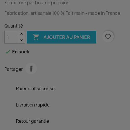
Fermeture par bouton pression
Fabrication, artisanale 100 % Fait main - made in France
Quantité

favorite_border
AJOUTER AU PANIER

En sock
Partager
Paiement sécurisé
Livraison rapide
Retour garantie