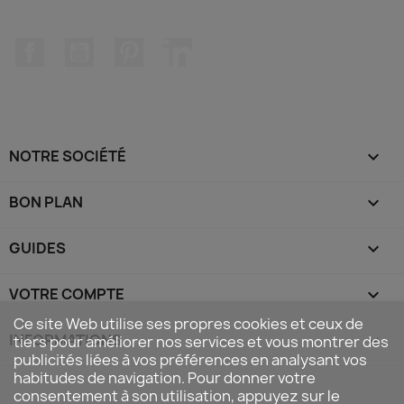
Facebook
YouTube
Pinterest
LinkedIn
NOTRE SOCIÉTÉ

BON PLAN

GUIDES

VOTRE COMPTE

Ce site Web utilise ses propres cookies et ceux de
INFORMATIONS
keyboard_arrow_down
tiers pour améliorer nos services et vous montrer des
publicités liées à vos préférences en analysant vos
habitudes de navigation. Pour donner votre
consentement à son utilisation, appuyez sur le