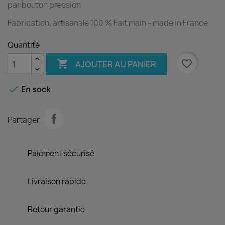
par bouton pression
Fabrication, artisanale 100 % Fait main - made in France
Quantité

favorite_border
AJOUTER AU PANIER

En sock
Partager
Paiement sécurisé
Livraison rapide
Retour garantie