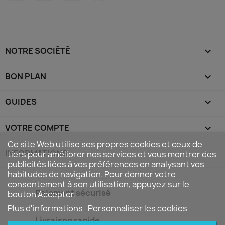
NOTRE SOCIÉTÉ

BON PLAN

GUIDES

VOTRE COMPTE

Ce site Web utilise ses propres cookies et ceux de
INFORMATIONS
keyboard_arrow_down
tiers pour améliorer nos services et vous montrer des
publicités liées à vos préférences en analysant vos
habitudes de navigation. Pour donner votre
consentement à son utilisation, appuyez sur le
Paiement sécurisé
bouton Accepter.
Plus d'informations
Personnaliser les cookies
Livraison rapide