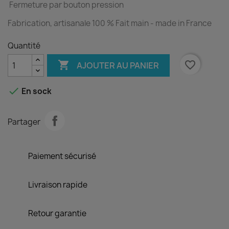
Fermeture par bouton pression
Fabrication, artisanale 100 % Fait main - made in France
Quantité

favorite_border
AJOUTER AU PANIER

En sock
Partager
Paiement sécurisé
Livraison rapide
Retour garantie