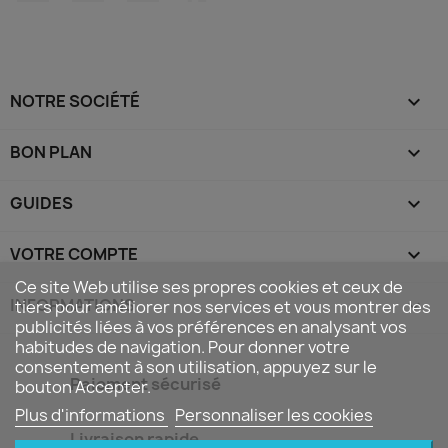
NOTRE SOCIÉTÉ

BON PLAN

GUIDES

VOTRE COMPTE

Ce site Web utilise ses propres cookies et ceux de
INFORMATIONS
keyboard_arrow_down
tiers pour améliorer nos services et vous montrer des
publicités liées à vos préférences en analysant vos
habitudes de navigation. Pour donner votre
consentement à son utilisation, appuyez sur le
Paiement sécurisé
bouton Accepter.
Plus d'informations
Personnaliser les cookies
Livraison rapide