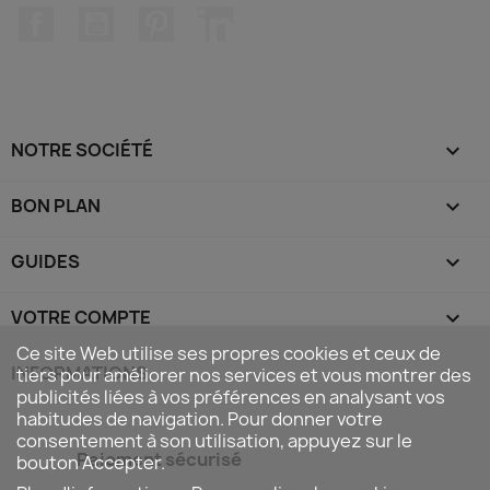
Facebook
YouTube
Pinterest
LinkedIn
NOTRE SOCIÉTÉ

BON PLAN

GUIDES

VOTRE COMPTE

Ce site Web utilise ses propres cookies et ceux de
INFORMATIONS
keyboard_arrow_down
tiers pour améliorer nos services et vous montrer des
publicités liées à vos préférences en analysant vos
habitudes de navigation. Pour donner votre
consentement à son utilisation, appuyez sur le
Paiement sécurisé
bouton Accepter.