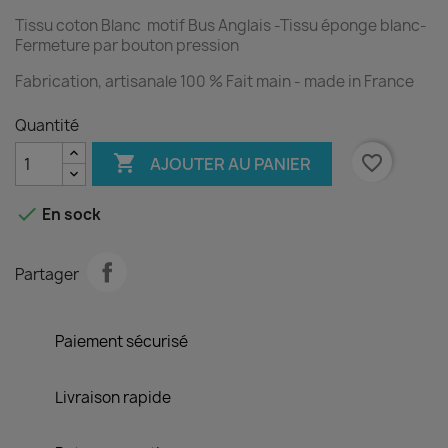
Tissu coton Blanc motif Bus Anglais -
Tissu éponge blanc
-
Fermeture par bouton pression
Fabrication, artisanale 100 % Fait main - made in France
Quantité

favorite_border
AJOUTER AU PANIER

En sock
Partager
Paiement sécurisé
Livraison rapide