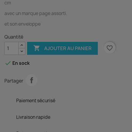
cm
avec un marque page assorti.
et son enveloppe
Quantité

favorite_border
AJOUTER AU PANIER

En sock
Partager
Paiement sécurisé
Livraison rapide