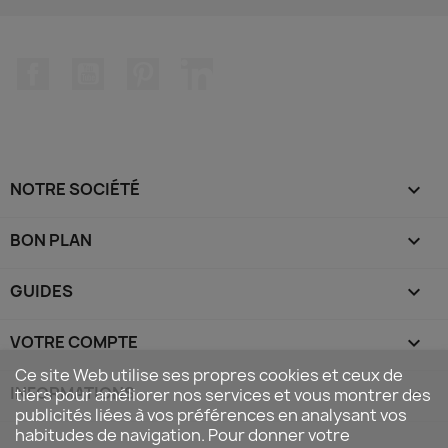
Facebook
YouTube
Pinterest
LinkedIn
NOTRE SOCIÉTÉ

BON PLAN

GUIDES

VOTRE COMPTE

Ce site Web utilise ses propres cookies et ceux de
INFORMATIONS
keyboard_arrow_down
tiers pour améliorer nos services et vous montrer des
publicités liées à vos préférences en analysant vos
habitudes de navigation. Pour donner votre