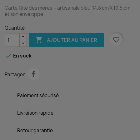
Carte fête des mères - artisanale bleu 14.8 cm X 10.5 cm
et son enveloppe
Quantité

favorite_border
AJOUTER AU PANIER

En sock
Partager
Paiement sécurisé
Livraison rapide
Retour garantie