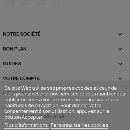
NOTRE SOCIÉTÉ

BON PLAN

GUIDES

VOTRE COMPTE

Ce site Web utilise ses propres cookies et ceux de
INFORMATIONS
keyboard_arrow_down
tiers pour améliorer nos services et vous montrer des
publicités liées à vos préférences en analysant vos
habitudes de navigation. Pour donner votre
consentement à son utilisation, appuyez sur le
Paiement sécurisé
bouton Accepter.
Plus d'informations
Personnaliser les cookies