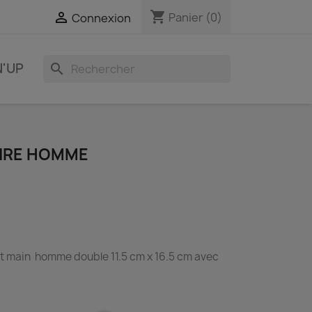
shopping_cart

Panier
(0)
Connexion
N'UP
search
AIRE HOMME
it main homme double 11.5 cm x 16.5 cm avec