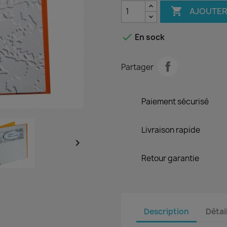

AJOUTER

En sock
Partager
Paiement sécurisé
Livraison rapide

Retour garantie
Description
Détai