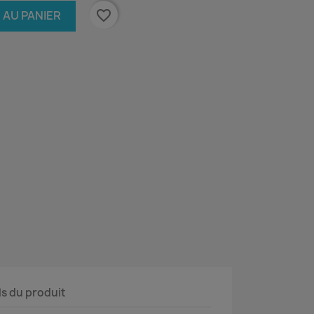
favorite_border
 AU PANIER
ls du produit